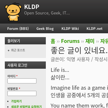
KLDP
부 메뉴
Open Source, Geek, IT...
Forum (BBS)
Geek Blog
KLDP Wiki
KLDP.net
주 메뉴
홈
››
Forums
››
재미
››
자
둘러보기
현재 위치
좋은 글이 있네요..
최근 포스트
글쓴이:
익명 사용자
/ 작성시간
사용자 로그인
Life is...
삶이란...
아이디
*
Imagine life as a game i
비밀번호
*
인생을 공중에서 5개의 공
가입하기
You name them work, fam
새로운 비밀번호 요청하기