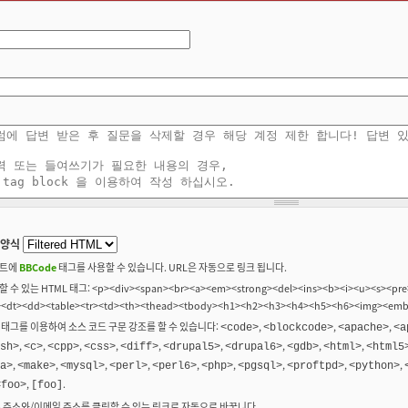
 양식
트에
BBCode
태그를 사용할 수 있습니다. URL은 자동으로 링크 됩니다.
 수 있는 HTML 태그: <p><div><span><br><a><em><strong><del><ins><b><i><u><s><pre>
><dt><dd><table><tr><td><th><thead><tbody><h1><h2><h3><h4><h5><h6><img><em
 태그를 이용하여 소스 코드 구문 강조를 할 수 있습니다:
,
,
,
<code>
<blockcode>
<apache>
<a
,
,
,
,
,
,
,
,
,
sh>
<c>
<cpp>
<css>
<diff>
<drupal5>
<drupal6>
<gdb>
<html>
<html5
,
,
,
,
,
,
,
,
,
a>
<make>
<mysql>
<perl>
<perl6>
<php>
<pgsql>
<proftpd>
<python>
,
.
<foo>
[foo]
b 주소와/이메일 주소를 클릭할 수 있는 링크로 자동으로 바꿉니다.