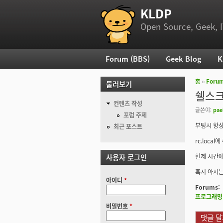
KLDP
부 메뉴
Open Source, Geek, I
Forum (BBS)
Geek Blog
K
주 메뉴
홈
››
Foru
둘러보기
현재 위
쉘스크
컨텐츠 작성
글쓴이:
pae
포럼 주제
부팅시 항상
최근 포스트
rc.local
사용자 로그인
현제 시간에
혹시 아시는
아이디
*
Forums:
프로그래밍 
비밀번호
*
댓글 달