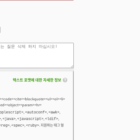
텍스트 포맷에 대한 자세한 정보
<code><cite><blockquote><ul><ol><li>
bed><object><param><hr>
,
,
,
pplescript>
<autoconf>
<awk>
,
,
,
,
>
<java>
<javascript>
<ldif>
,
,
. 지원하는 태그 형
<reg>
<spec>
<ruby>