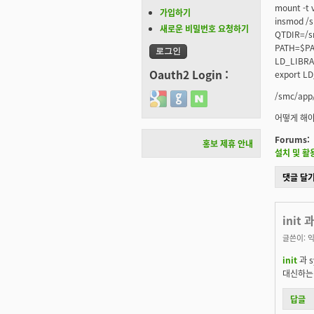
mount -t 
가입하기
insmod /s
새로운 비밀번호 요청하기
QTDIR=/s
PATH=$PAT
LD_LIBRAR
Oauth2 Login :
export L
/smc/app
Login with Google
Login with GitHub
Login with Naver
어떻게 해야
Forums:
홍보 제휴 안내
설치 및 활
댓글 달
init 
글쓴이:
익
init
과 
대신하는 
답글