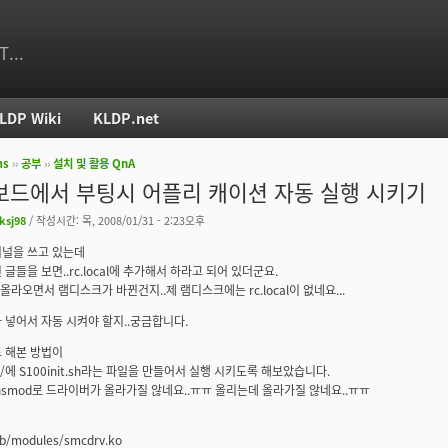
T...
LDP Wiki
KLDP.net
ms
››
공부
››
설치 및 활용 QnA
치
보드에서 부팅시 어플리 캐이션 자동 실행 시키기
ksj98
/ 작성시간: 목, 2008/01/31 - 2:23오후
8 커널을 쓰고 있는데
글들을 보면..rc.local에 추가해서 하라고 되어 있더군요.
 올라오면서 램디스크가 바뀐건지..제 램디스크에는 rc.local이 없네요...
 넣어서 자동 시켜야 할지..궁금합니다.
 해본 방법이
3.d/에 S100init.sh라는 파일을 만들어서 실행 시키도록 해보았습니다.
nsmod로 드라이버가 올라가질 않네요..ㅠㅠ 올리는데 올라가질 않네요..ㅠㅠ
ib/modules/smcdrv.ko