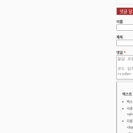
댓글 달
이름
제목
댓글
*
텍스트
텍스
사용할
<dl
다음
<ba