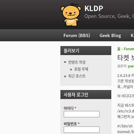
KLDP
부 메뉴
Open Source, Geek, I
Forum (BBS)
Geek Blog
K
주 메뉴
홈
››
Foru
둘러보기
현재 위
타켓 
컨텐츠 작성
글쓴이:
pae
포럼 주제
2.6.23.
최근 포스트
기존 작성된 
혹...커널이
사용자 로그인
아 어디다가
지금 테스트
아이디
*
/etc/rc
왜그런지 i
비밀번호
*
#!/bin/sh
insmod /l