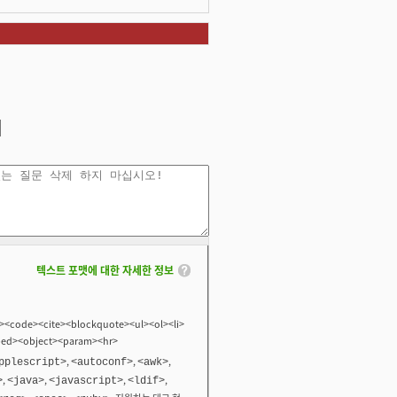
텍스트 포맷에 대한 자세한 정보
<code><cite><blockquote><ul><ol><li>
bed><object><param><hr>
,
,
,
pplescript>
<autoconf>
<awk>
,
,
,
,
>
<java>
<javascript>
<ldif>