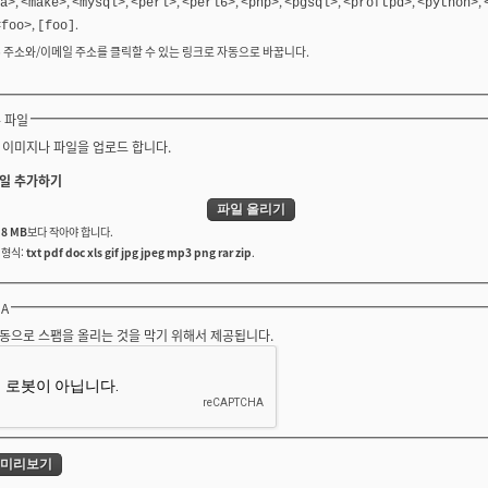
,
,
,
,
,
,
,
,
,
a>
<make>
<mysql>
<perl>
<perl6>
<php>
<pgsql>
<proftpd>
<python>
,
.
<foo>
[foo]
b 주소와/이메일 주소를 클릭할 수 있는 링크로 자동으로 바꿉니다.
 파일
 이미지나 파일을 업로드 합니다.
일 추가하기
는
8 MB
보다 작아야 합니다.
 형식:
txt pdf doc xls gif jpg jpeg mp3 png rar zip
.
HA
동으로 스팸을 올리는 것을 막기 위해서 제공됩니다.