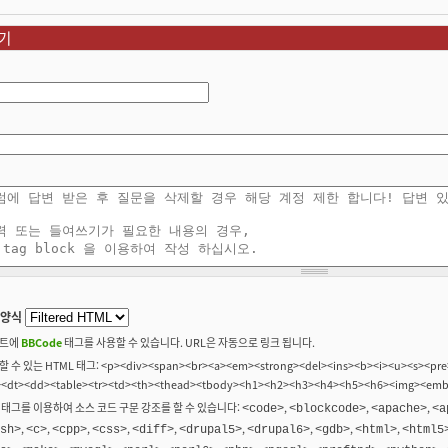
기
 양식
트에
BBCode
태그를 사용할 수 있습니다. URL은 자동으로 링크 됩니다.
 수 있는 HTML 태그: <p><div><span><br><a><em><strong><del><ins><b><i><u><s><pre>
><dt><dd><table><tr><td><th><thead><tbody><h1><h2><h3><h4><h5><h6><img><em
 태그를 이용하여 소스 코드 구문 강조를 할 수 있습니다:
,
,
,
<code>
<blockcode>
<apache>
<a
,
,
,
,
,
,
,
,
,
sh>
<c>
<cpp>
<css>
<diff>
<drupal5>
<drupal6>
<gdb>
<html>
<html5