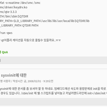
vfat -o noatime /dev/smc /smc
mc/driver/keydrv.ko
mc/qte-3.3.3
H:/bin:/sbin:$QTDIR
Y_PATH=$LD_LIBRARY_PATH:/usr/lib:/lib:/usr/local/lib:$QTDIR/lib
D_LIBRARY_PATH QTDIR PATH
/run -qws
 qt어플리 캐이션을 자동으로 올릴수 있을까요..ㅠㅠ
용 QnA
기
과 sysvinit에 대한
명 사용자
/ 작성시간: 금, 2008/02/01 - 9:29오전
sysvinit에 대한 문서를 좀 보셔야 할 듯 하네요. 임베디드에선 속도와 용량문제로 init을 
경우도 있습니다. /sbin/init 에 쉘 스크립트를 넣어놓고 커널커맨드라인에 init=/sbin/in