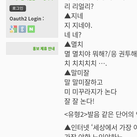
리 리얼리?
▲지네
Oauth2 Login :
지 지네야.
Login with Google
Login with GitHub
Login with Naver
네 네?
▲멸치
홍보 제휴 안내
멸 멸치야 뭐해?/응 권투해
치 치치치치 ….
▲말미잘
말 말미잘하고
미 미꾸라지가 논다
잘 잘 논다!
<유형2>발음 같은 단어의
▲인터넷 ‘세상에서 가장 
가장 야한 노인야하노