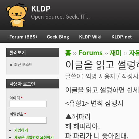
KLDP
부 메뉴
Open Source, Geek, IT...
Forum (BBS)
Geek Blog
KLDP Wiki
KLDP.net
주 메뉴
홈
››
Forums
››
재미
››
자
둘러보기
현재 위치
이글을 읽고 썰렁
최근 포스트
글쓴이:
익명 사용자
/ 작성시간
사용자 로그인
이글을 읽고 썰렁하면 쉰
아이디
*
<유형1> 변칙 삼행시
▲해파리
비밀번호
*
해 해파리야.
가입하기
파 파리가 너 좋아한대.
새로운 비밀번호 요청하기