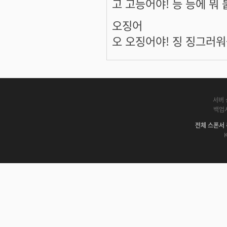
고 고등어야! 등 등에 뭐 
오징어
오 오징어야! 징 징그러워-
서버 
백업
전체 스폰서