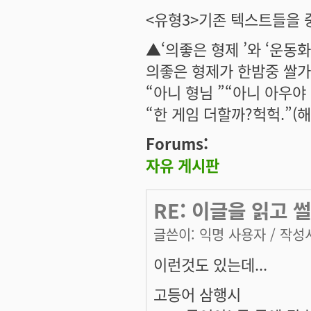
<유형3>기존 텍스트들을
▲‘의좋은 형제 ’와 ‘운동화
의좋은 형제가 한밤중 쌀가
“아니 형님 ”“아니 아우야
“한 게임 더할까?헉헉.”(
Forums:
자유 게시판
RE: 이글을 읽고
글쓴이:
익명 사용자
/ 작성시
이런것도 있는데...
고등어 삼행시