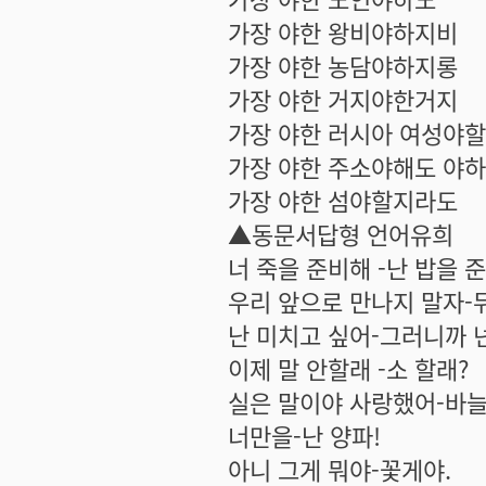
가장 야한 왕비야하지비
가장 야한 농담야하지롱
가장 야한 거지야한거지
가장 야한 러시아 여성야
가장 야한 주소야해도 야하
가장 야한 섬야할지라도
▲동문서답형 언어유희
너 죽을 준비해 -난 밥을 
우리 앞으로 만나지 말자-
난 미치고 싶어-그러니까 넌
이제 말 안할래 -소 할래?
실은 말이야 사랑했어-바늘
너만을-난 양파!
아니 그게 뭐야-꽃게야.