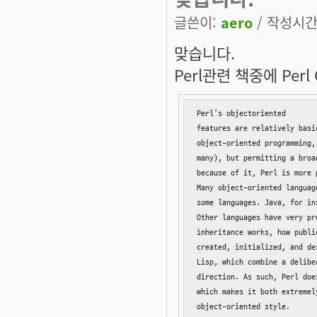
글쓴이:
aero
/ 작성시간: 
맞습니다.
Perl관련 책중에 Pe
Perl’s objectoriented

features are relatively basi
object-oriented programming,
many), but permitting a broa
because of it, Perl is more 
Many object-oriented languag
some languages. Java, for in
Other languages have very pr
inheritance works, how publi
created, initialized, and de
Lisp, which combine a delibe
direction. As such, Perl doe
which makes it both extremel
object-oriented style.