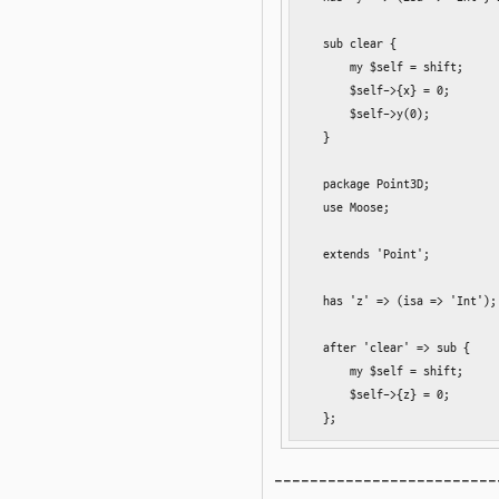
  sub clear {

      my $self = shift;

      $self->{x} = 0;

      $self->y(0);    

  }

  package Point3D;

  use Moose;

  extends 'Point';

  has 'z' => (isa => 'Int');

  after 'clear' => sub {

      my $self = shift;

      $self->{z} = 0;

  };
-------------------------