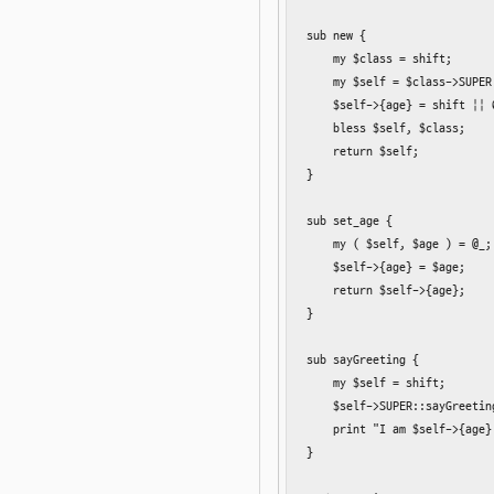
sub new {

    my $class = shift;

    my $self = $class->S
    $self->{age} = shif
    bless $self, $class;

    return $self;

}

sub set_age {

    my ( $self, $age ) = @_;

    $self->{age} = $age;

    return $self->{age};

}

sub sayGreeting {

    my $self = shift;

    $self->SUPER::sayGreeting
    print "I am $self->{age}
}
