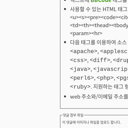
사용할 수 있는 HTML 태그: <
<u><s><pre><code><cit
<td><th><thead><tbod
<param><hr>
다음 태그를 이용하여 소스 
,
<apache>
<applesc
,
,
<css>
<diff>
<dru
,
<java>
<javascrip
,
,
<perl6>
<php>
<pg
. 지원하는 태그 
<ruby>
web 주소와/이메일 주소를
댓글 첨부 파일
이 댓글에 이미지나 파일을 업로드 합니다.