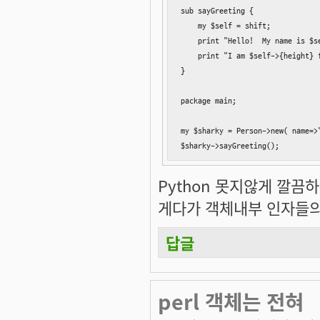
sub sayGreeting {

    my $self = shift;

    print "Hello!  My name is $se
    print "I am $self->{height} f
}

package main;

my $sharky = Person->new( name=>"
$sharky->sayGreeting();
Python 못지않게 깔끔
게다가 객체내부 인자들의
답글
perl 객체는 전혀