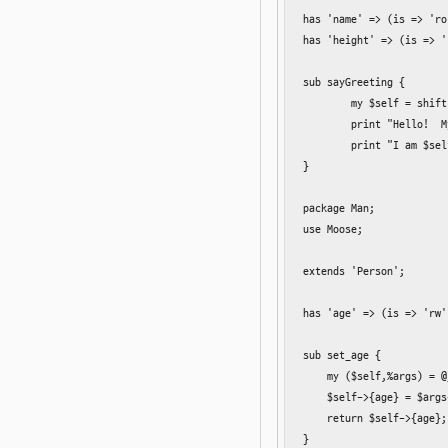
has 'name' => (is => 'ro
has 'height' => (is => '
sub sayGreeting {

	my $self = shift;

	print "Hello!  My name is $self->{name}. ";

	print "I am $self->{height} feet tall!\n";

}

package Man;

use Moose;

extends 'Person';

has 'age' => (is => 'rw'
sub set_age {

    my ($self,%args) = @_
    $self->{age} = $args
    return $self->{age};

}
