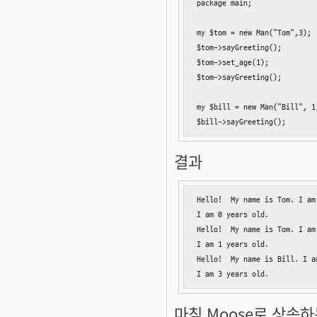
package main;

my $tom = new Man("Tom",3);

$tom->sayGreeting();

$tom->set_age(1);

$tom->sayGreeting();

my $bill = new Man("Bill", 1,
$bill->sayGreeting();
결과
Hello!  My name is Tom. I am 
I am 0 years old.

Hello!  My name is Tom. I am 
I am 1 years old.

Hello!  My name is Bill. I am
I am 3 years old.
마침 Moose로 상속하