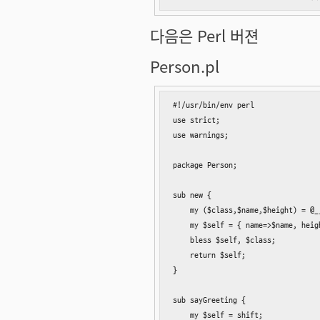
다음은 Perl 버젼
Person.pl
#!/usr/bin/env perl

use strict;

use warnings;

package Person;

sub new {

    my ($class,$name,$height
    my $self = { name=>$name, he
    bless $self, $class;    
    return $self;              
}

sub sayGreeting {

    my $self = shift;
