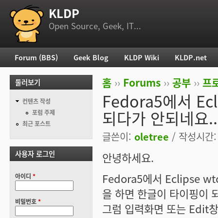
KLDP
부 메뉴
Open Source, Geek, IT...
Forum (BBS)
Geek Blog
KLDP Wiki
KLDP.net
주 메뉴
홈
››
Forums
››
공부
››
프로
둘러보기
현재 위치
Fedora5에서 E
컨텐츠 작성
되다가 안되네요..
포럼 주제
최근 포스트
글쓴이:
oletree
/ 작성시간: 수
사용자 로그인
안녕하세요.
Fedora5에서 Eclips
아이디
*
을 하면 한글이 타이핑이 
비밀번호
*
그럼 입력화면 또는 Edit창