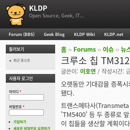
KLDP
부 메뉴
Open Source, Geek, IT...
Forum (BBS)
Geek Blog
KLDP Wiki
KLDP.net
주 메뉴
홈
››
Forums
››
이슈
››
뉴스
둘러보기
현재 위치
크루소 칩 TM312
최근 포스트
글쓴이:
이호연
/ 작성시간: 금,
사용자 로그인
오랫동안 기대감을 증폭시켜
됐다.
아이디
*
트랜스메타사(Transmeta 
비밀번호
*
'TM5400' 등 두 종류로 
이 칩들을 생산할 계획이다
가입하기
새로운 비밀번호 요청하기