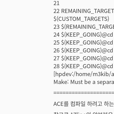
21
22 REMAINING_TARGETS
$(CUSTOM_TARGETS)
23 $(REMAINING_TARGE
24 $(KEEP_GOING)@cd a
25 $(KEEP_GOING)@cd 
26 $(KEEP_GOING)@cd 
27 $(KEEP_GOING)@cd 
28 $(KEEP_GOING)@cd 
[hpdev:/home/m3kib/a
Make: Must be a separat
===================
ACE를 컴파일 하려고 하는데