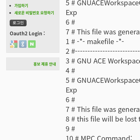
5 # GNUACEWorkspaceCr
가입하기
Exp
새로운 비밀번호 요청하기
6 #
7 # This file was gene
Oauth2 Login :
1 # -*- makefile -*-
Login with Google
Login with GitHub
Login with Naver
2 #--------------------------
3 # GNU ACE Workspac
홍보 제휴 안내
4 #
5 # GNUACEWorkspaceCr
Exp
6 #
7 # This file was gene
8 # this file will be los
9 #
10 # MPC Command: