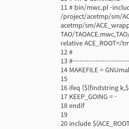
11 # bin/mwc.pl -inclu
/project/acetmp/sm/AC
acetmp/sm/ACE_wrappe
TAO/TAOACE.mwc,TAO/C
relative ACE_ROOT=/t
12 #
13 #-------------------------
14 MAKEFILE = GNUmak
15
16 ifeq ($(findstring k
17 KEEP_GOING = -
18 endif
19
20 include $(ACE_ROO