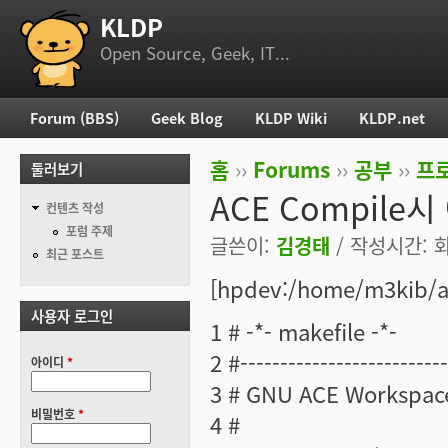
KLDP
부 메뉴
Open Source, Geek, IT...
Forum (BBS)
Geek Blog
KLDP Wiki
KLDP.net
주 메뉴
홈
››
Forums
››
공부
››
프로
둘러보기
현재 위치
ACE Compile
컨텐츠 작성
포럼 주제
글쓴이:
김경태
/ 작성시간: 화,
최근 포스트
[hpdev:/home/m3kib/a
사용자 로그인
1 # -*- makefile -*-
2 #--------------------------
아이디
*
3 # GNU ACE Workspac
비밀번호
*
4 #