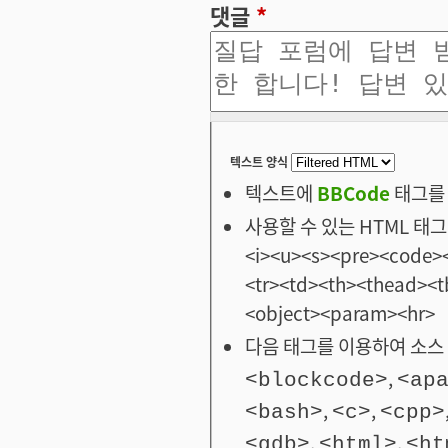
댓글
*
텍스트 양식
텍스트에
BBCode
태그를 
사용할 수 있는 HTML 태그: <
<i><u><s><pre><code><
<tr><td><th><thead>
<object><param><hr>
다음 태그를 이용하여 소스 
,
<blockcode>
<ap
,
,
<bash>
<c>
<cpp>
,
,
<gdb>
<html>
<ht