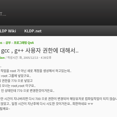
T...
LDP Wiki
KLDP.net
ms
››
공부
››
프로그래밍 QnA
치
 gcc , g++ 사용자 권한에 대해서..
lion
/ 작성시간: 화, 2005/12/13 - 4:39오후
.
작업을 root 가 아닌 새로 계정을 생성해서 하고있는데..
root 그룹에 넣었구요..
+ 의 권한을 770 으로 넣었고
 의 오너는 root,root 이구요..
0 인 상태인데 770 으로 변경한것이거든요..
만 시간이 지나버리면 다시 700 으로 권한이 변경되어 해당유저로 컴파일작업이 되지 않습니
않았고.. 일정 시간이 지난후에 다시 시도한 것이거든요.. 희한하네요 ㅠㅠ
릴께요~