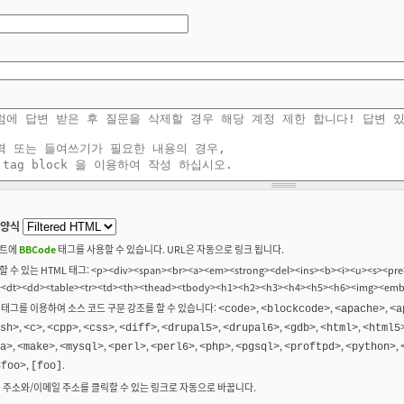
 양식
트에
BBCode
태그를 사용할 수 있습니다. URL은 자동으로 링크 됩니다.
 수 있는 HTML 태그: <p><div><span><br><a><em><strong><del><ins><b><i><u><s><pre>
><dt><dd><table><tr><td><th><thead><tbody><h1><h2><h3><h4><h5><h6><img><em
 태그를 이용하여 소스 코드 구문 강조를 할 수 있습니다:
,
,
,
<code>
<blockcode>
<apache>
<a
,
,
,
,
,
,
,
,
,
sh>
<c>
<cpp>
<css>
<diff>
<drupal5>
<drupal6>
<gdb>
<html>
<html5
,
,
,
,
,
,
,
,
,
a>
<make>
<mysql>
<perl>
<perl6>
<php>
<pgsql>
<proftpd>
<python>
,
.
<foo>
[foo]
b 주소와/이메일 주소를 클릭할 수 있는 링크로 자동으로 바꿉니다.