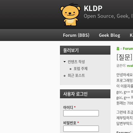
KLDP
부 메뉴
Open Source, Geek, I
Forum (BBS)
Geek Blog
K
주 메뉴
홈
››
Foru
둘러보기
현재 위
[질문]
컨텐츠 작성
글쓴이:
eva
포럼 주제
안녕하세요.
최근 포스트
프로그래밍 
이 이용자를 
gcc, g+
사용자 로그인
gcc, g++
원래는 70
아이디
*
그런데 조금
재부팅하지 
비밀번호
*
답변부탁드
Forums: