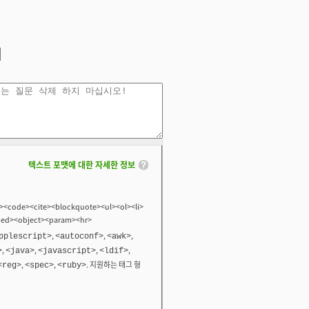
텍스트 포맷에 대한 자세한 정보
<code><cite><blockquote><ul><ol><li>
bed><object><param><hr>
,
,
,
pplescript>
<autoconf>
<awk>
,
,
,
,
>
<java>
<javascript>
<ldif>
,
,
. 지원하는 태그 형
<reg>
<spec>
<ruby>