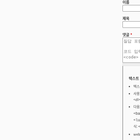
이름
제목
댓글
*
텍스트
텍스
사용할
<dl
다음
<ba
<lu
식:
we