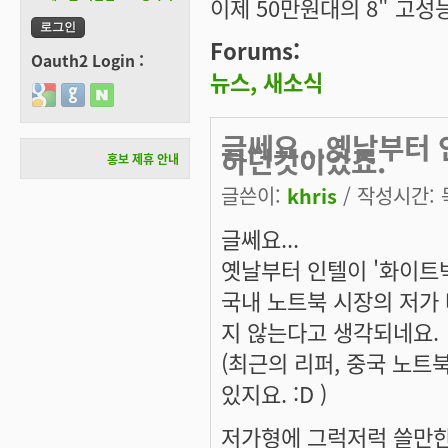
이제 50만원대의 8" 고성
Forums:
Oauth2 Login :
뉴스, 새소식
Login with Google
Login with GitHub
Login with Naver
글쎄요...옛날부터
하던것이었죠.
홍보 제휴 안내
글쓴이:
khris
/ 작성시간: 목,
글쎄요...
옛날부터 인텔이 '화이트
국내 노트북 시장의 저가
지 않는다고 생각되네요.
(최근의 리퍼, 중국 노트
있지요. :D )
저가형에 그럭저럭 쓸만한