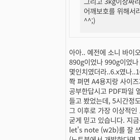
그리고 3kg이상짜리
어깨보호를 위해서라도
^^;)
아아.. 예전에 소니 바이오
890g이었나 990g이었나
몇인치였더라..6.x였나..
쫙 펴면 A4용지랑 사이즈
공부한답시고 PDF파일 
들고 봤었는데, 5시간정도
그 이후로 가장 이상적인
굳게 믿고 있습니다. 지금은 
let's note (w2b)를 잘
(노트북에서 개발한다면 1