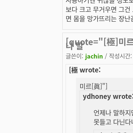
보다 크고 무거우면 그건 
면 몸을 망가뜨리는 장난
[quote="[極]미르
나 말
글쓴이:
jachin
/ 작성시간: 금
[極 wrote:
미르[眞]"]
ydhoney wrote
언제나 말하지만
못들고 다닌다