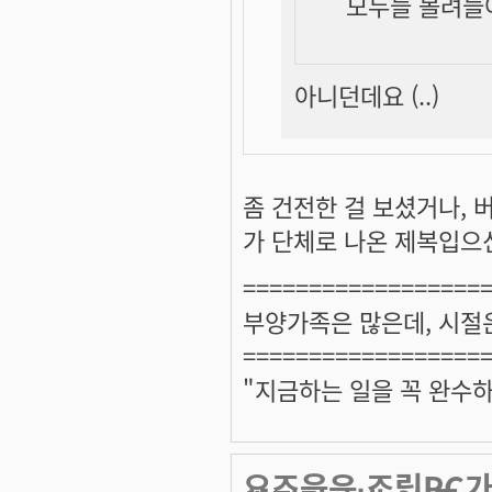
모두들 몰려들어
아니던데요 (..)
좀 건전한 걸 보셨거나, 
가 단체로 나온 제복입으신 
==================
부양가족은 많은데, 시절
==================
"지금하는 일을 꼭 완수하
요즈음은 조립PC가