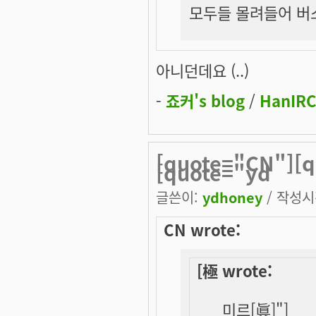
모두들 몰려들어 버스내
아니던데요 (..)
-
죠커's blog
/
HanIRC
[quote="CN"][
[quote="yd
글쓴이:
ydhoney
/ 작성시간
CN wrote:
[極 wrote:
미르[眞]"]