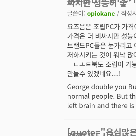
싸지만 성능이 좋
글쓴이:
opiokane
/ 작성시간
요즈음은 조립PC가 가격
가격은 더 비싸지만 성능
브랜드PC들은 눈가리고
저하시키는 것이 워낙 많
ㅤㄴㅗㅌ북도 조립이 가능
만들수 있겠네요....!
George double you Bush
normal people. But the
left brain and there is
[quote="욕심많