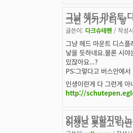
그냥 헤드 마운트 
그런 기기가 더 낳
글쓴이:
다크슈테펜
/ 작성시간
그냥 헤드 마운트 디스플
낳을 듯하네요.물론 시야
있잖아요...?
PS:그렇다고 버스안에서 
인생이란게 다 그런게 아니겠
http://schutepen.eg
언제나 말하지만 노
이상은 못들고 다닌