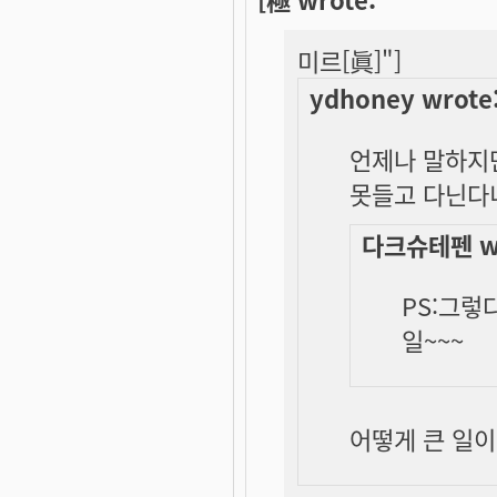
미르[眞]"]
ydhoney wrote
언제나 말하지만
못들고 다닌다
다크슈테펜 wr
PS:그렇
일~~~
어떻게
큰
일이