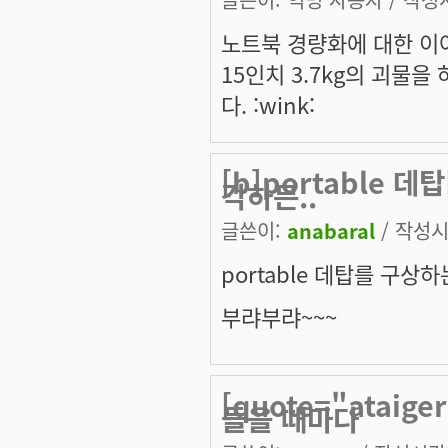
노트북 경량화에 대한 이
15인치 3.7kg의 괴물
다. :wink:
[b]portable 
각하믄..
글쓴이:
anabaral
/ 작성시간
portable 데탑
를 구상하는
부랴부랴~~~
[quote="atai
들을 때마다