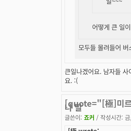
일~~~
어떻게
큰
일이
모두들 몰려들어 버스내
큰일나겠어요. 남자들 사
요. :(
[quote="[極]미르
나 말
글쓴이:
죠커
/ 작성시간: 금, 
[極 wrote: