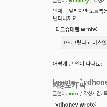
글쓴이:
ydhoney
/ 작성시간
언제나 말하지만 노트북은 
닌다니까요.
다크슈테펜 wrote:
PS:그렇다고 버스안
어떻게
큰
일이 나나요?
[quote="ydh
치정도가 딱
글쓴이:
mirr
/ 작성시간: 목,
ydhoney wrote: