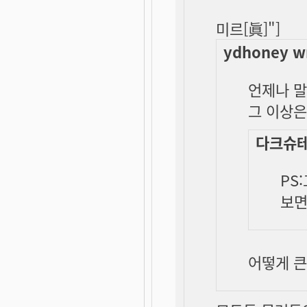
미르[眞]"]
ydhoney w
언제나 말
그 이상은
다크슈테펜
PS
보면
어떻게
큰