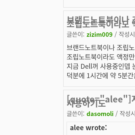
브랜드노트북이나 
조립노트북이라도 
글쓴이:
zizim009
/ 작성시간
브랜드노트북이나 조립노
조립노트북이라도 액정만
지금 Dell꺼 사용중인뎁
덕분에 1시간에 약 5분
[quote="alee
사용하기도
글쓴이:
dasomoli
/ 작성시간
alee wrote: