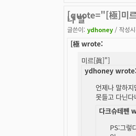
[quote="[極]미르
나 말
글쓴이:
ydhoney
/ 작성시간
[極 wrote:
미르[眞]"]
ydhoney wrote
언제나 말하지만
못들고 다닌다
다크슈테펜 wr
PS:그렇