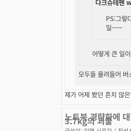
다크슈테펜 wr
PS:그렇
일~~~
어떻게
큰
일이
모두들 몰려들어 버스내
제가 어제 봤던 흔치 않은일
노트북 경량화에 대
3.7kg의 괴물
글쓴이:
익명 사용자
/ 작성시