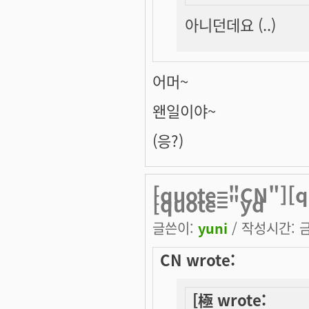
아니던데요 (..)
어머~
왠일이야~
(응?)
[quote="CN"][
[quote="yd
글쓴이:
yuni
/ 작성시간: 금,
CN wrote:
[極 wrote: