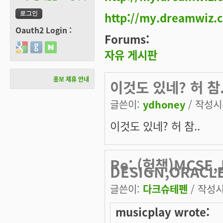
http://my.dreamwiz
Oauth2 Login :
Forums:
Login with Google
Login with GitHub
Login with Naver
자유 게시판
홍보 제휴 안내
이것도 있네? 허 참.
글쓴이:
ydhoney
/ 작성시간
이것도 있네? 허 참..
Re: (헌책)MCSE,
DESIGN,ORACL
글쓴이:
다크슈테펜
/ 작성시간
musicplay wrote: