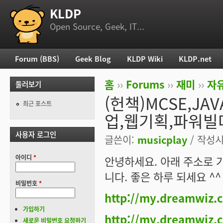
KLDP
부 메뉴
Open Source, Geek, IT...
Forum (BBS)
Geek Blog
KLDP Wiki
KLDP.net
주 메뉴
홈
››
Forums
››
재미
››
자
둘러보기
현재 위치
(헌책)MCSE,JAV
최근 포스트
업,웹기획,파워빌
사용자 로그인
글쓴이:
musicplay
/ 작성시간
아이디
*
안녕하세요. 아래 주소로 
니다. 좋은 하루 되세요 ^^
비밀번호
*
http://my.dreamwiz
가입하기
http://my.dreamwiz
새로운 비밀번호 요청하기