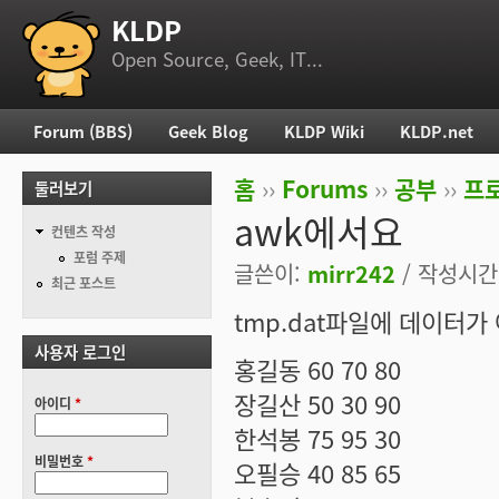
KLDP
부 메뉴
Open Source, Geek, IT...
Forum (BBS)
Geek Blog
KLDP Wiki
KLDP.net
주 메뉴
홈
››
Forums
››
공부
››
프로
둘러보기
현재 위치
awk에서요
컨텐츠 작성
포럼 주제
글쓴이:
mirr242
/ 작성시간: 
최근 포스트
tmp.dat파일에 데이터가
사용자 로그인
홍길동 60 70 80
장길산 50 30 90
아이디
*
한석봉 75 95 30
비밀번호
*
오필승 40 85 65