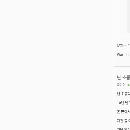
문제는 "
War doe
난 초
글쓴이:
b
난 초등
10년 넘
돈 많아
저건 좀 아
그냥 열