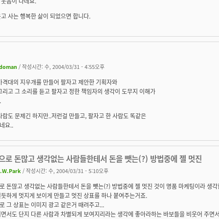
 웃음이 나네요.
고 사는 행복한 삶이 되었으면 합니다.
doman
/ 작성시간: 수, 2004/03/31 - 4:55오후
 가격대의 지우개를 만들어 팔자고 제안한 기획자와
그리고 그 소리를 듣고 팔자고 정한 책임자의 생각이 도무지 이해가
.
사람도 문제긴 하지만..저런걸 만들고, 팔자고 한 사람도 똑같은
요..
으로 돈많고 생각없는 사람들한테서 돈을 뺏는(?) 방법중에 젤 멋진
.W.Park
/ 작성시간: 수, 2004/03/31 - 5:10오후
 돈많고 생각없는 사람들한테서 돈을 뺏는(?) 방법중에 젤 멋진 것이 명품 마케팅이라 생각
럴듯하게 멋지게 보이게 만들고 멋진 상표를 하나 붙여주는거죠.
 그 상표는 이미지 광고 같은거 때려주고...
기면서도 단지 다른 사람과 차별되게 보여지리라는 생각에 좋아라하는 바보들을 비웃어 주면서