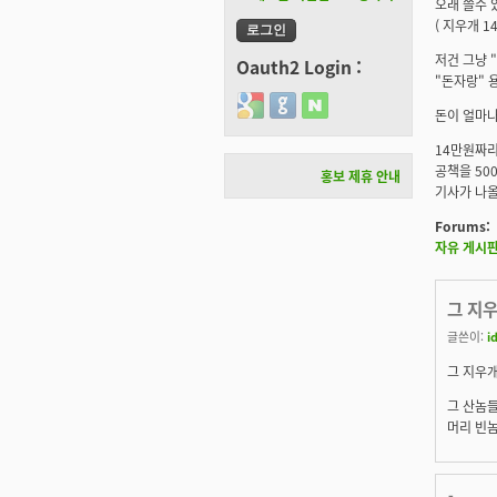
오래 쓸수 
( 지우개 
저건 그냥 
Oauth2 Login :
"돈자랑" 
Login with Google
Login with GitHub
Login with Naver
돈이 얼마나
14만원짜리
공책을 50
홍보 제휴 안내
기사가 나올
Forums:
자유 게시
그 지우
글쓴이:
i
그 지우개
그 산놈들
머리 빈놈