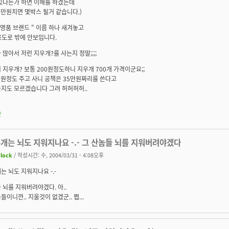
있다든가 하면 이해를 하겠는데
14만원치면 몇박스 될거 같습니다.)
"명품 브랜드 " 이름 하나 새겨놓고
용도로 밖에 안보입니다.
 많아서 저런 지우개?를 사는지 정말;;;;
 지우개? 보통 200원정도하니 지우개 700개 가격이군요;;
0원정도 주고 사니 공책은 35만원짜리를 쓴다고
지도 모르겠습니다 그려 허허허허..
판
개는 뇌도 지워지나요 -.- 그 산놈들 뇌를 지워버려야겠다
dlock
/ 작성시간: 수, 2004/03/31 - 4:08오후
는 뇌도 지워지나요 -.-
 뇌를 지워버려야겠다. 아..
들이니깐.. 지울것이 없겠군.. 쩝...