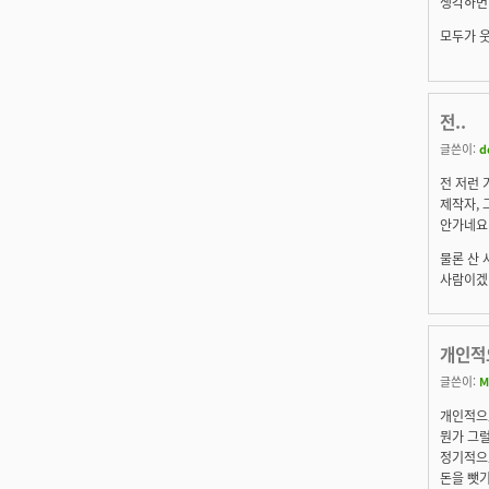
생각하면
모두가 웃
전..
글쓴이:
d
전 저런
제작자, 
안가네요
물론 산 
사람이겠네
개인적
글쓴이:
M
개인적으로
뭔가 그
정기적으로
돈을 뺏