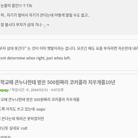
눈물의 올인!!! T-T)b
하.. 자기가 벌어서 자기가 쓴다는데 어떻게 말릴 수도 없고..
잘 봅시다 부자가 삼대 가나 -_-+
부자 삼대 못간다" 는 것이 이미 옛말이라는 겁니다. 모르긴 해도 요즘 부자라면 자손만대 내려
snt determine whos right, just whos left.
등학교때 큰누나한테 받은 500원짜리 코카콜라 지우개를10년
agagy
/ 작성시간: 수, 2004/03/31 - 4:47오후
학교때 큰누나한테 받은 500원짜리 코카콜라 지우개를
도록 아직도 쓰고 있는데 :oops:
서 쓴다는데 뭐라곤 못하겠지만
닌듯 싶네요 :roll:
심히하자.