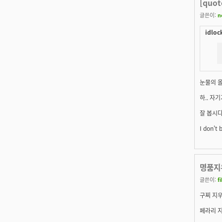
[quo
글쓴이:
n
idloc
눈물의 올인
하.. 자
잘 봅시다
I don't 
명품지우
글쓴이:
f
구찌 지우개
페라리 