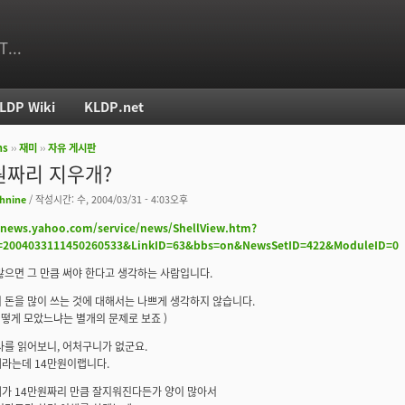
T...
LDP Wiki
KLDP.net
ms
››
재미
››
자유 게시판
치
원짜리 지우개?
hnine
/ 작성시간: 수, 2004/03/31 - 4:03오후
r.news.yahoo.com/service/news/ShellView.htm?
D=2004033111450260533&LinkID=63&bbs=on&NewsSetID=422&ModuleID=0
많으면 그 만큼 써야 한다고 생각하는 사람입니다.
 돈을 많이 쓰는 것에 대해서는 나쁘게 생각하지 않습니다.
 어떻게 모았느냐는 별개의 문제로 보죠 )
사를 읽어보니, 어처구니가 없군요.
라는데 14만원이랩니다.
가 14만원짜리 만큼 잘지워진다든가 양이 많아서