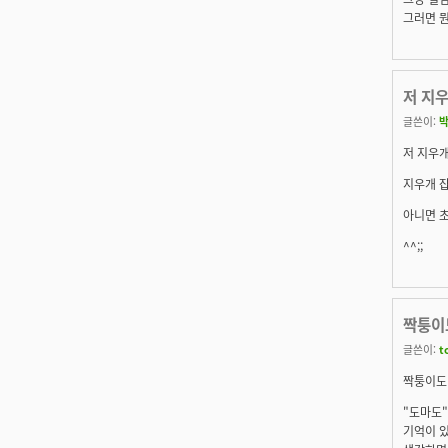
그러면 뭔
저 지
글쓴이:
저 지우
지우개 잡
아니면 초
^^;;
짝퉁이도
글쓴이:
t
짝퉁이도 
"도마도"
기억이 