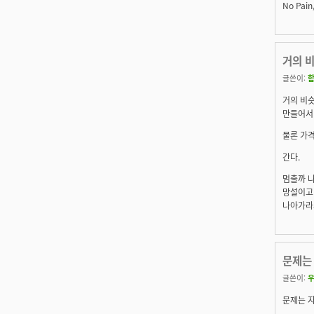
No Pain
거의 
글쓴이:
거의 비슷
만들어서 
물론 가격
간다.
멈출까 
망설이고
나아가라
문제는
글쓴이:
문제는 자