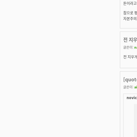
돈이라고는
참으로 
자본주의
전 지우
글쓴이:
n
전 지우개
[quot
글쓴이:
ai
novic