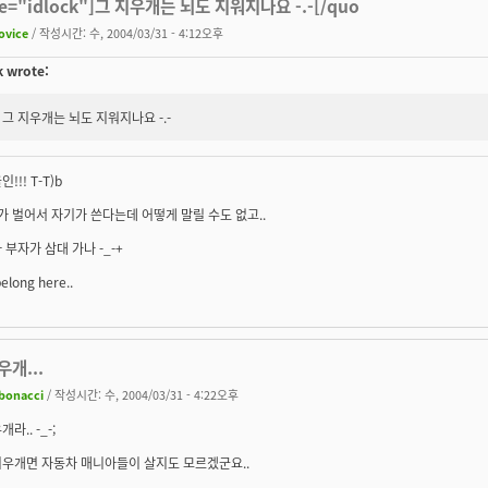
te="idlock"]그 지우개는 뇌도 지워지나요 -.-[/quo
ovice
/ 작성시간: 수, 2004/03/31 - 4:12오후
k wrote:
그 지우개는 뇌도 지워지나요 -.-
!!! T-T)b
기가 벌어서 자기가 쓴다는데 어떻게 말릴 수도 없고..
 부자가 삼대 가나 -_-+
belong here..
개...
ibonacci
/ 작성시간: 수, 2004/03/31 - 4:22오후
라.. -_-;
지우개면 자동차 매니아들이 살지도 모르겠군요..