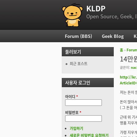
KLDP
부 메뉴
Open Source, Geek, I
Forum (BBS)
Geek Blog
K
주 메뉴
홈
››
Foru
둘러보기
현재 위
14만
최근 포스트
글쓴이:
nac
http://k
사용자 로그인
ArticleI
저는 돈이 
아이디
*
돈이 많아서
( 그 돈을
비밀번호
*
근데 위 기
명품 지우개
가입하기
가령 지우개
새로운 비밀번호 요청하기