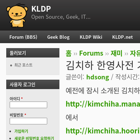
KLDP
부 메뉴
Open Source, Geek, IT...
Forum (BBS)
Geek Blog
KLDP Wiki
KLDP.net
주 메뉴
홈
››
Forums
››
재미
››
자
둘러보기
현재 위치
김치하 한영사전 
최근 포스트
글쓴이:
hdsong
/ 작성시간: 
사용자 로그인
예전에 잠시 소개된 김치
아이디
*
http://kimchiha.man
에서
비밀번호
*
http://kimchiha.hoor
가입하기
새로운 비밀번호 요청하기