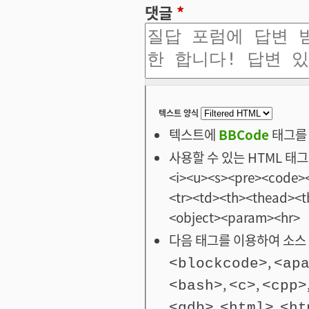
댓글
*
텍스트 양식
텍스트에
BBCode
태그를 
사용할 수 있는 HTML 태그: <
<i><u><s><pre><code><
<tr><td><th><thead>
<object><param><hr>
다음 태그를 이용하여 소스 
,
<blockcode>
<ap
,
,
<bash>
<c>
<cpp>
,
,
<gdb>
<html>
<ht