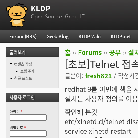
KLDP
부 메뉴
Open Source, Geek, IT...
Forum (BBS)
Geek Blog
KLDP Wiki
KLDP.net
주 메뉴
홈
››
Forums
››
공부
››
설치
둘러보기
현재 위치
[초보]Telnet 
컨텐츠 작성
포럼 주제
글쓴이:
fresh821
/ 작성시간:
최근 포스트
redhat 9를 이번에 책
설치는 사용자 정의를 이용
사용자 로그인
확인해 본것
아이디
*
etc/xinetd.d/telnet dis
비밀번호
*
service xinetd restart