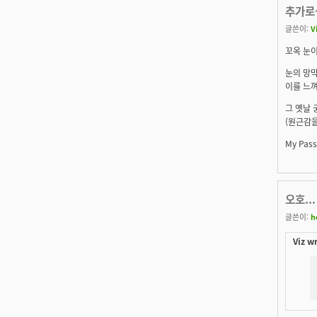
추가로
글쓴이:
V
꼬옥 눈이
눈의 망막
이를 느껴
그 옛날 
(원근감을
My Passi
오호...
글쓴이:
h
Viz w