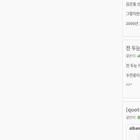
김은중 선
그렇지만..
2006년 
전 두눈
글쓴이:
a
전 두눈 
수전증이 있
^^*
[quo
글쓴이:
albam