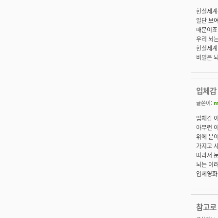
현실세계는
일단 보여
때문이죠.
우리 뇌는
현실세계(
비밀은 뇌
입체감
글쓴이:
m
입체감 
아무런 이
위에 분이
가지고 
따라서 눈
뇌는 이
입체영화
참고로