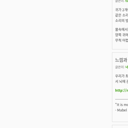
글쓴이:
t
귀가 2개
같은 소리
소리의 
물속에서
양쪽 귀
무척 어
느낌과 
글쓴이:
우리가 최
서 뇌에 관
http:/
-----------
"It is 
- Mabe