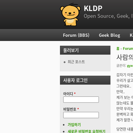
KLDP
부 메뉴
Open Source, Geek, I
Forum (BBS)
Geek Blog
K
주 메뉴
홈
››
Foru
둘러보기
현재 위
사람의
최근 포스트
글쓴이:
gyx
갑자기 이
사용자 로그인
우리가 살고 
그런데요..
만약..
아이디
*
제가 보는 
않는데도 불
만약 우리눈
비밀번호
*
완벽하고 화
제가 말한 
가입하기
당연한 내용
새로운 비밀번호 요청하기