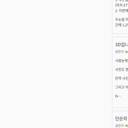
(마치 E
2. 이번
두눈을 뜨
간에 1,
3D입니
글쓴이:
b
사람눈에 
사진도 명
만약 사진
그리고 
hi ~
단순히 
글쓴이:
N