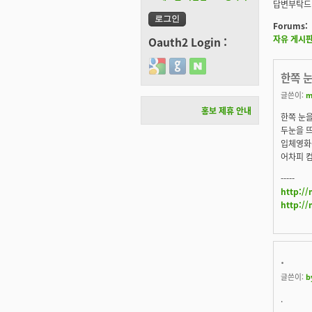
답변부탁드
Forums:
자유 게시
Oauth2 Login :
Login with Google
Login with GitHub
Login with Naver
한쪽 눈
글쓴이:
m
홍보 제휴 안내
한쪽 눈을
두눈을 뜨
입체영화
어차피 컴
-----
http:/
http://
.
글쓴이:
b
.