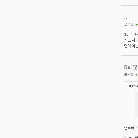
..
글쓴이:
m
3d 라고
각도 차이
면이 아닙
Re: 
글쓴이:
n
mykld
덫붙여 
1. 두눈