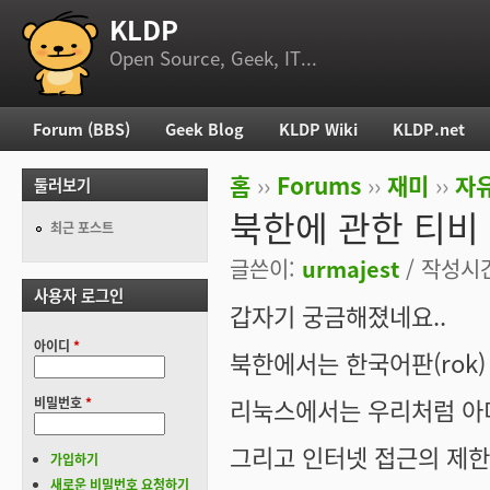
KLDP
부 메뉴
Open Source, Geek, IT...
Forum (BBS)
Geek Blog
KLDP Wiki
KLDP.net
주 메뉴
홈
››
Forums
››
재미
››
자
둘러보기
현재 위치
북한에 관한 티비
최근 포스트
글쓴이:
urmajest
/ 작성시간:
사용자 로그인
갑자기 궁금해졌네요..
아이디
*
북한에서는 한국어판(rok
리눅스에서는 우리처럼 아
비밀번호
*
그리고 인터넷 접근의 제한
가입하기
새로운 비밀번호 요청하기