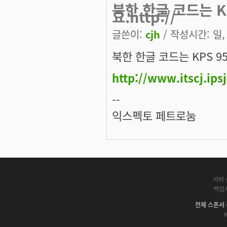
북한 한글 코드는 K
요.http://
글쓴이:
cjh
/ 작성시간: 일, 
북한 한글 코드는 KPS 9
http://www.itscj.ipsj
--
익스펙토 페트로눔
서버 
백업
전체 스폰서