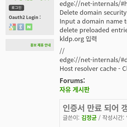
edge://net-internals/#h
Delete domain security
Oauth2 Login :
Input a domain name to
Login with Google
Login with GitHub
Login with Naver
delete preloaded entrie
kldp.org 입력
홍보 제휴 안내
//
edge://net-internals/#
Host resolver cache -
Forums:
자유 게시판
인증서 만료 되어 
글쓴이:
김정균
/ 작성시간: 일