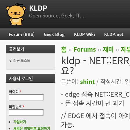
KLDP
부 메뉴
Open Source, Geek, IT...
Forum (BBS)
Geek Blog
KLDP Wiki
KLDP.net
주 메뉴
홈
››
Forums
››
재미
››
자
둘러보기
현재 위치
kldp - NET::
최근 포스트
요?
사용자 로그인
글쓴이:
shint
/ 작성시간: 일, 
아이디
*
- edge 접속 NET::ERR_
- 폰 접속 시간이 먼 과거
비밀번호
*
// EDGE 에서 접속이 
가입하기
가능.
새로운 비밀번호 요청하기