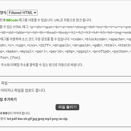
 양식
트에
BBCode
태그를 사용할 수 있습니다. URL은 자동으로 링크 됩니다.
 수 있는 HTML 태그: <p><div><span><br><a><em><strong><del><ins><b><i><u><s><pre>
><dt><dd><table><tr><td><th><thead><tbody><h1><h2><h3><h4><h5><h6><img><em
 태그를 이용하여 소스 코드 구문 강조를 할 수 있습니다:
,
,
,
<code>
<blockcode>
<apache>
<a
,
,
,
,
,
,
,
,
,
sh>
<c>
<cpp>
<css>
<diff>
<drupal5>
<drupal6>
<gdb>
<html>
<html5
,
,
,
,
,
,
,
,
,
a>
<make>
<mysql>
<perl>
<perl6>
<php>
<pgsql>
<proftpd>
<python>
,
.
<foo>
[foo]
b 주소와/이메일 주소를 클릭할 수 있는 링크로 자동으로 바꿉니다.
 파일
 이미지나 파일을 업로드 합니다.
일 추가하기
는
8 MB
보다 작아야 합니다.
 형식:
txt pdf doc xls gif jpg jpeg mp3 png rar zip
.