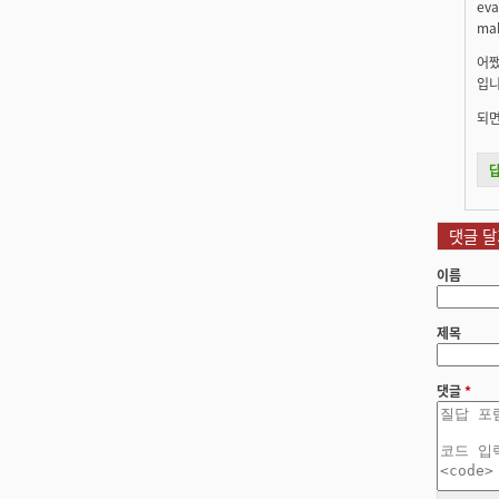
ev
ma
어쨌
입니
되면 
댓글 달
이름
제목
댓글
*