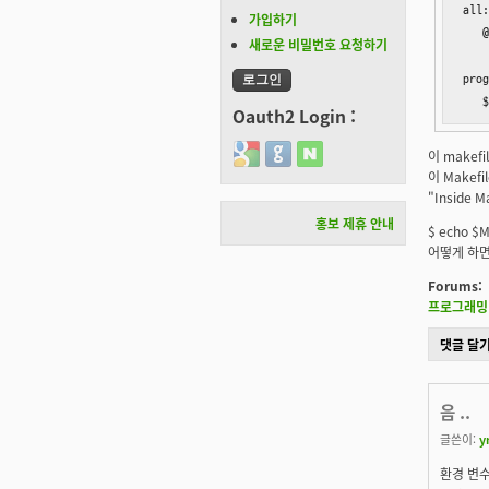
all:
가입하기
   @
새로운 비밀번호 요청하기
prog
   $
Oauth2 Login :
Login with Google
Login with GitHub
Login with Naver
이 makef
이 Makef
"Inside 
홍보 제휴 안내
$ echo 
어떻게 하면
Forums:
프로그래밍 
댓글 달
음 ..
글쓴이:
y
환경 변수