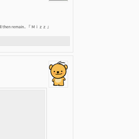
e will then remain.. 『 Ｍｉｚｚ 』