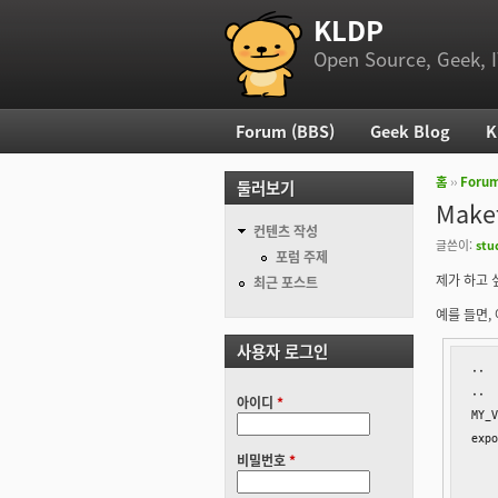
KLDP
부 메뉴
Open Source, Geek, I
Forum (BBS)
Geek Blog
K
주 메뉴
홈
››
Foru
둘러보기
현재 위
Mak
컨텐츠 작성
글쓴이:
stu
포럼 주제
제가 하고 
최근 포스트
예를 들면,
사용자 로그인
..

..

아이디
*
MY_V
expo
비밀번호
*