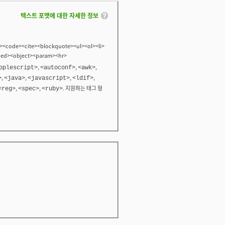
텍스트 포맷에 대한 자세한 정보
<code><cite><blockquote><ul><ol><li>
bed><object><param><hr>
,
,
,
pplescript>
<autoconf>
<awk>
,
,
,
,
>
<java>
<javascript>
<ldif>
,
,
. 지원하는 태그 형
<reg>
<spec>
<ruby>