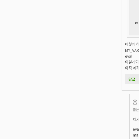
  
  
pr
  
이렇게 
MY_VAR
eval
이렇게되고
아직 제가
답글
음 
글쓴
제가
ev
ma