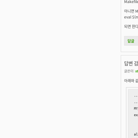
Makef
아니면 Ma
eval $
되면 한다! 
답글
답변 
글쓴이:
s
아래와 
..

..

MY
ex
al