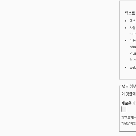
텍스트
텍스
사용할
<dl
다음
<ba
<lu
식:
we
댓글 첨부
이 댓글에
새로운 파
파일 크기
허용할 파일