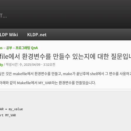
T...
LDP Wiki
KLDP.net
ms
››
공부
››
프로그래밍 QnA
치
efile에서 환경변수를 만들수 있는지에 대한 질문입
dy
/ 작성시간: 수, 2025/04/09 - 3:32오전
싶은 것은 makefile에서 환경변수를 만들고, make가 끝난후에 shell에서 그 변수를 사용
 아래와 같이 Makefile에서 MY_VAR라는 환경변수를 만들었습니다.
AR = my_value

rt MY_VAR
