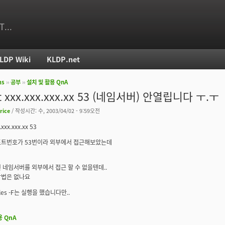
T...
LDP Wiki
KLDP.net
ms
››
공부
››
설치 및 활용 QnA
치
et xxx.xxx.xxx.xx 53 (네임서버) 안열립니다 ㅜ.ㅜ
rice
/ 작성시간: 수, 2003/04/02 - 9:59오전
.xxx.xxx.xx 53
포트번호가 53번이라 외부에서 접근해보았는데
 네임서버를 외부에서 접근 할 수 없을텐데..
방법은 없나요
bles -F는 실행을 했습니다만..
용 QnA