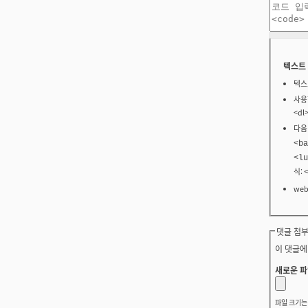
텍스트
텍스
사용할
<dl
다음
<ba
<lu
식:
we
댓글 첨부
이 댓글에
새로운 파
파일 크기