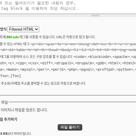
 양식
트에
BBCode
태그를 사용할 수 있습니다. URL은 자동으로 링크 됩니다.
 수 있는 HTML 태그: <p><div><span><br><a><em><strong><del><ins><b><i><u><s><pre>
><dt><dd><table><tr><td><th><thead><tbody><h1><h2><h3><h4><h5><h6><img><em
 태그를 이용하여 소스 코드 구문 강조를 할 수 있습니다:
,
,
,
<code>
<blockcode>
<apache>
<a
,
,
,
,
,
,
,
,
,
sh>
<c>
<cpp>
<css>
<diff>
<drupal5>
<drupal6>
<gdb>
<html>
<html5
,
,
,
,
,
,
,
,
,
a>
<make>
<mysql>
<perl>
<perl6>
<php>
<pgsql>
<proftpd>
<python>
,
.
<foo>
[foo]
b 주소와/이메일 주소를 클릭할 수 있는 링크로 자동으로 바꿉니다.
 파일
 이미지나 파일을 업로드 합니다.
일 추가하기
는
8 MB
보다 작아야 합니다.