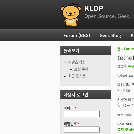
KLDP
부 메뉴
Open Source, Geek, I
Forum (BBS)
Geek Blog
K
주 메뉴
홈
››
Foru
둘러보기
현재 위
teln
컨텐츠 작성
글쓴이:
dog
포럼 주제
telnet xxx
최근 포스트
네임서버 
안되네요
사용자 로그인
저렇게 되면
열어주는 
아이디
*
물론 ipta
비밀번호
*
Forums:
설치 및 활