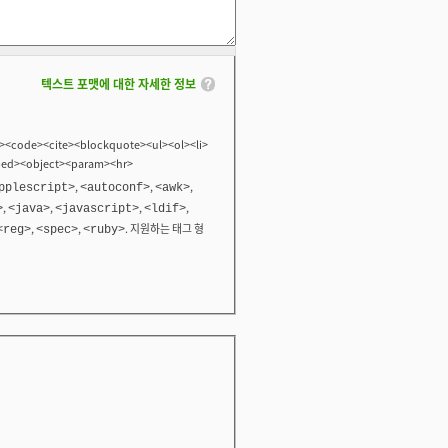
텍스트 포맷에 대한 자세한 정보
<code><cite><blockquote><ul><ol><li>
bed><object><param><hr>
,
,
,
pplescript>
<autoconf>
<awk>
,
,
,
,
>
<java>
<javascript>
<ldif>
,
,
. 지원하는 태그 형
<reg>
<spec>
<ruby>