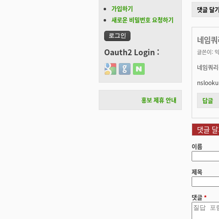
가입하기
댓글 달
새로운 비밀번호 요청하기
네임쿼리
Oauth2 Login :
글쓴이:
익
네임쿼리
Login with Google
Login with GitHub
Login with Naver
nslook
홍보 제휴 안내
답글
댓글 달
이름
제목
댓글
*