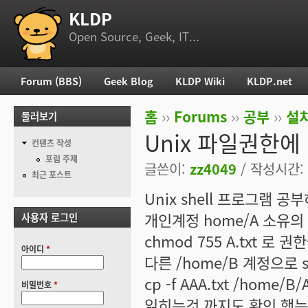
KLDP
부 메뉴
Open Source, Geek, IT...
Forum (BBS)
Geek Blog
KLDP Wiki
KLDP.net
주 메뉴
홈
››
Forums
››
공부
››
설치
둘러보기
현재 위치
Unix 파일권한에
컨텐츠 작성
포럼 주제
글쓴이:
zz4049
/ 작성시간: 월
최근 포스트
Unix shell 프로그램 공
개인계정 home/A 소유의 A
사용자 로그인
chmod 755 A.txt 로 권
아이디
*
다른 /home/B 계정으로 s
cp -f AAA.txt /hom
비밀번호
*
읽히는것 까지도 확인 했는데