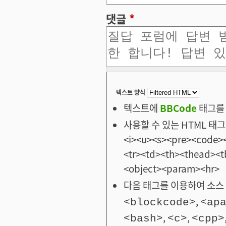
댓글
*
텍스트 양식
텍스트에
BBCode
태그를 
사용할 수 있는 HTML 태그: <
<i><u><s><pre><code><
<tr><td><th><thead>
<object><param><hr>
다음 태그를 이용하여 소스 
,
<blockcode>
<ap
,
,
<bash>
<c>
<cpp>