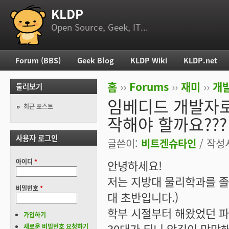
KLDP
부 메뉴
Open Source, Geek, IT...
Forum (BBS)
Geek Blog
KLDP Wiki
KLDP.net
주 메뉴
홈
››
Forums
››
재미
››
개
둘러보기
현재 위치
임베디드 개발자로 
최근 포스트
작해야 할까요???
사용자 로그인
글쓴이:
비트겐슈타인
/ 작성시
아이디
*
안녕하세요!
저는 지방대 물리학과를 졸업
비밀번호
*
대 초반입니다.)
학부 시절부터 해왔었던 파
가입하기
30대가 되니 앞길이 막막
새로운 비밀번호 요청하기