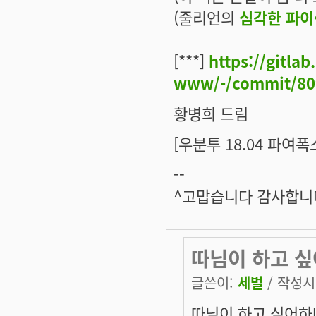
(줄리언의
심각한 파이
[***]
https://gitla
www/-/commit/80
황병희 드림
[우분투 18.04 파여
--
^고맙습니다 감사합니다_
따님이 하고 
글쓴이:
세벌
/ 작성시간
따님이 하고 싶어하