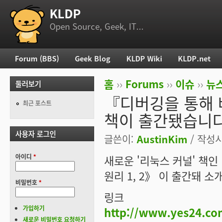
KLDP
부 메뉴
Open Source, Geek, IT...
Forum (BBS)
Geek Blog
KLDP Wiki
KLDP.net
주 메뉴
홈
››
Forums
››
이슈
››
뉴스
둘러보기
현재 위치
『디버깅을 통해 
최근 포스트
책이 출간됐습니다
사용자 로그인
글쓴이:
AustinKim
/ 작성시간
아이디
*
새로운 '리눅스 커널' 책
원리 1, 2》 이 출간돼 소
비밀번호
*
링크
가입하기
http://www.yes24.co
새로운 비밀번호 요청하기