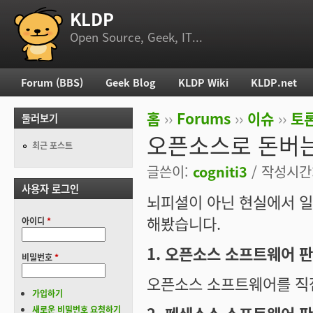
KLDP
부 메뉴
Open Source, Geek, IT...
Forum (BBS)
Geek Blog
KLDP Wiki
KLDP.net
주 메뉴
홈
››
Forums
››
이슈
››
토론
둘러보기
현재 위치
오픈소스로 돈버
최근 포스트
글쓴이:
cogniti3
/ 작성시간: 
사용자 로그인
뇌피셜이 아닌 현실에서 일
해봤습니다.
아이디
*
1. 오픈소스 소프트웨어 
비밀번호
*
오픈소스 소프트웨어를 직접 판
가입하기
새로운 비밀번호 요청하기