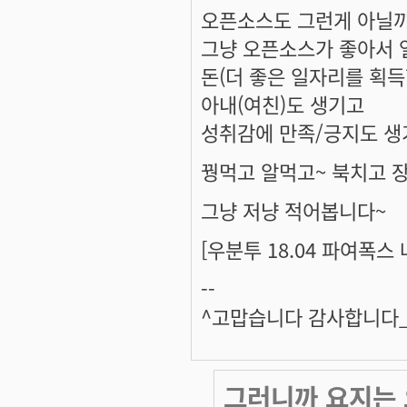
오픈소스도 그런게 아닐까
그냥 오픈소스가 좋아서 
돈(더 좋은 일자리를 획득할
아내(여친)도 생기고
성취감에 만족/긍지도 생
꿩먹고 알먹고~ 북치고 
그냥 저냥 적어봅니다~
[우분투 18.04 파여폭스
--
^고맙습니다 감사합니다_^
그러니까 요지는 