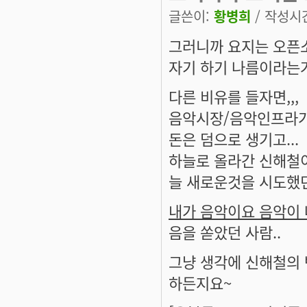
글쓴이:
황병희
/ 작성시간:
그러니까 요지는 오픈소
자기 하기 나름이라는거
다른 비유를 들자면,,,
음악시장/음악인프라가
돈은 덤으로 생기고...
하늘로 올라간 신해철이
늘 새로운것을 시도했던
내가 음악이요 음악이
음을 쏟았던 사람..
그냥 생각에 신해철의 
하든지요~