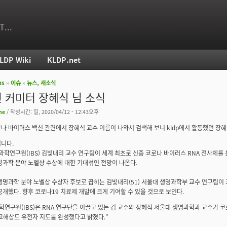
T...
LDP Wiki
KLDP.net
ms
››
이슈
››
뉴스, 새소식
치
 커미터 장혜식 님 소식
ne
/ 작성시간: 일, 2020/04/12 - 12:43오후
나 바이러스 백신 관련에서 장혜식 교수 이름이 나와서 검색해 보니 kldp에서 활동했던 장
니다.
과학연구원(IBS) 김빛내리 교수 연구팀이 세계 최초로 신종 코로나 바이러스 RNA 전사체를
명과학 분야 노벨상 수상에 대한 기대섞인 전망이 나온다.
생명과학 분야 노벨상 수상자 후보로 꼽히는 김빛내리(51) 서울대 생명과학부 교수 연구팀이 
공개했다. 향후 코로나19 치료제 개발에 크게 기여할 수 있을 것으로 보인다.
학연구원(IBS)은 RNA 연구단을 이끌고 있는 김 교수와 장혜식 서울대 생명과학과 교수가 코
의 고해상도 유전자 지도를 완성했다고 밝혔다."