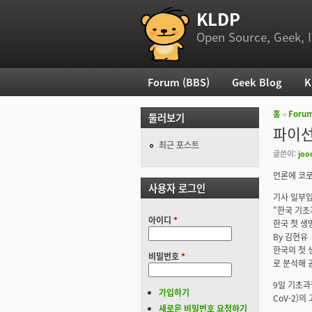
KLDP
부 메뉴
Open Source, Geek, I
Forum (BBS)
Geek Blog
K
주 메뉴
홈
››
Foru
둘러보기
현재 위
파이선
최근 포스트
글쓴이:
joo
언론에 코로
사용자 로그인
기사 일부입
"한국 기초
아이디
*
한국 첫 생
By 김현유
한국의 첫 
비밀번호
*
로 분석해 
9일 기초과
가입하기
CoV-2)
새로운 비밀번호 요청하기