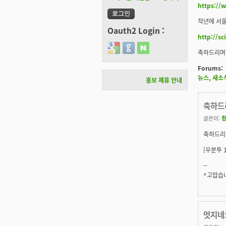
https://
작년에 서울
Oauth2 Login :
http://s
Login with Google
Login with GitHub
Login with Naver
축하드리며 
Forums:
뉴스, 새소
홍보 제휴 안내
축하드
글쓴이:
축하드리
[우분투 
--
^고맙습니
멋지네요