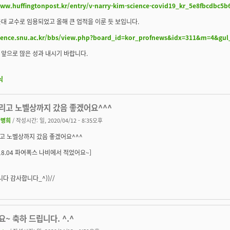
www.huffingtonpost.kr/entry/v-narry-kim-science-covid19_kr_5e8fbcdbc5
대 교수로 임용되었고 올해 큰 업적을 이룬 듯 보입니다.
cience.snu.ac.kr/bbs/view.php?board_id=kor_profnews&idx=311&m=4&gu
앞으로 많은 성과 내시기 바랍니다.
식
리고 노벨상까지 갔음 좋겠어요^^^
황병희
/ 작성시간: 일, 2020/04/12 - 8:35오후
고 노벨상까지 갔음 좋겠어요^^^
18.04 파여폭스 나비에서 적었어요~]
다 감사합니다_^))//
~ 축하 드립니다. ^.^