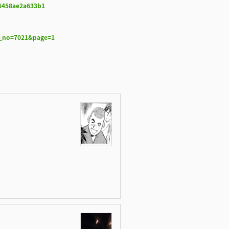
b6458ae2a633b1
l_no=7021&page=1