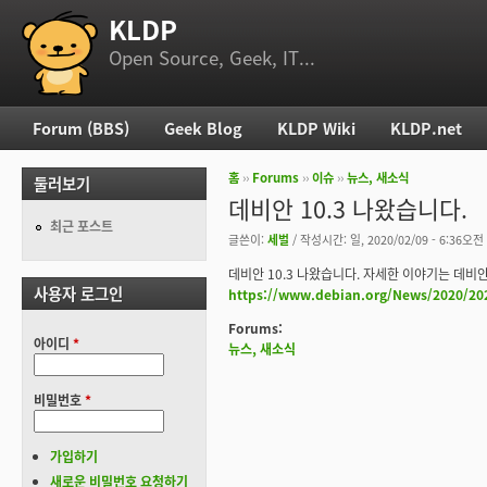
KLDP
부 메뉴
Open Source, Geek, IT...
Forum (BBS)
Geek Blog
KLDP Wiki
KLDP.net
주 메뉴
홈
››
Forums
››
이슈
››
뉴스, 새소식
둘러보기
현재 위치
데비안 10.3 나왔습니다.
최근 포스트
글쓴이:
세벌
/ 작성시간: 일, 2020/02/09 - 6:36오전
데비안 10.3 나왔습니다. 자세한 이야기는 데비안
사용자 로그인
https://www.debian.org/News/2020/20
Forums:
아이디
*
뉴스, 새소식
비밀번호
*
가입하기
새로운 비밀번호 요청하기