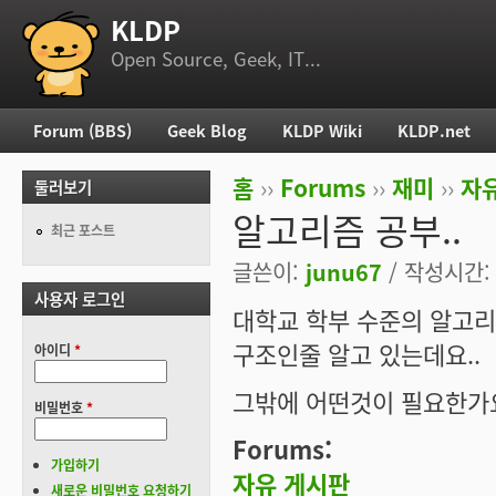
KLDP
부 메뉴
Open Source, Geek, IT...
Forum (BBS)
Geek Blog
KLDP Wiki
KLDP.net
주 메뉴
홈
››
Forums
››
재미
››
자
둘러보기
현재 위치
알고리즘 공부..
최근 포스트
글쓴이:
junu67
/ 작성시간: 수
사용자 로그인
대학교 학부 수준의 알고
구조인줄 알고 있는데요..
아이디
*
그밖에 어떤것이 필요한가
비밀번호
*
Forums:
가입하기
자유 게시판
새로운 비밀번호 요청하기