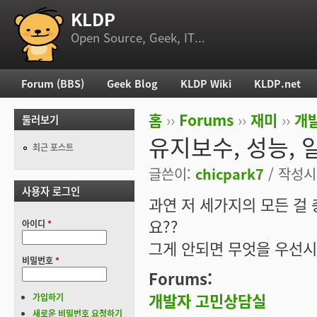
KLDP
부 메뉴
Open Source, Geek, IT...
Forum (BBS)
Geek Blog
KLDP Wiki
KLDP.net
주 메뉴
홈
››
Forums
››
재미
››
개
둘러보기
현재 위치
유지보수, 성능, 
최근 포스트
글쓴이:
chicpark7
/ 작성시간
사용자 로그인
과연 저 세가지의 모든 걸
요??
아이디
*
그게 안되면 무엇을 우선시
비밀번호
*
Forums:
개발자 고민상담실
가입하기
새로운 비밀번호 요청하기