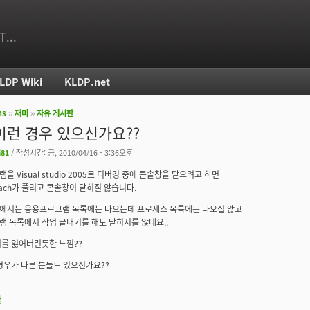
T...
LDP Wiki
KLDP.net
ms
››
재미
››
자유 게시판
치
이런 경우 있으신가요??
i81
/ 작성시간: 금, 2010/04/16 - 3:36오후
 Visual studio 2005로 디버깅 중에 콘솔창을 닫으려고 하면
tach가 풀리고 콘솔창이 닫히질 않습니다.
에서는 응용프로그램 목록에는 나오는데 프로세스 목록에는 나오질 않고
 목록에서 작업 끝내기를 해도 닫히지를 않네요..
를 잃어버린듯한 느낌??
경우가 다른 분들도 있으신가요??
판