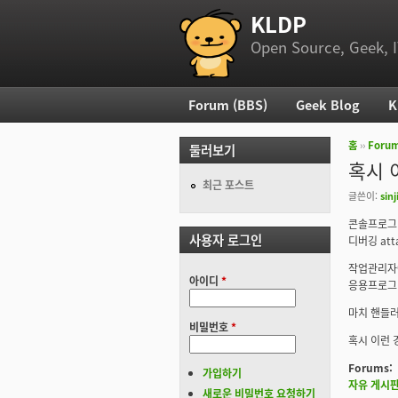
KLDP
부 메뉴
Open Source, Geek, I
Forum (BBS)
Geek Blog
K
주 메뉴
홈
››
Foru
둘러보기
현재 위
혹시 
최근 포스트
글쓴이:
sinj
콘솔프로그램을
사용자 로그인
디버깅 at
작업관리자
아이디
*
응용프로그램
마치 핸들러
비밀번호
*
혹시 이런 
Forums:
가입하기
자유 게시
새로운 비밀번호 요청하기