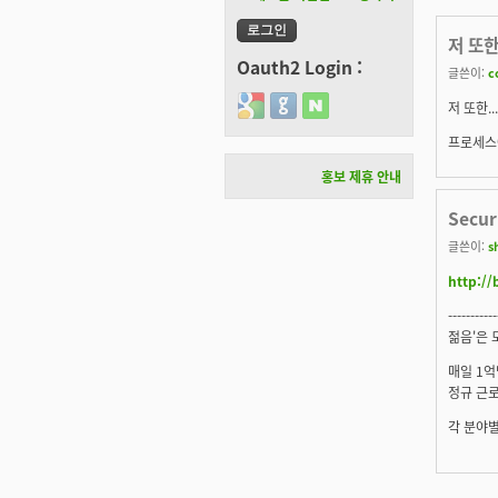
저 또한
Oauth2 Login :
글쓴이:
c
Login with Google
Login with GitHub
Login with Naver
저 또한.
프로세스에
홍보 제휴 안내
Secu
글쓴이:
s
http:/
-----------
젊음'은 
매일 1
정규 근로
각 분야별