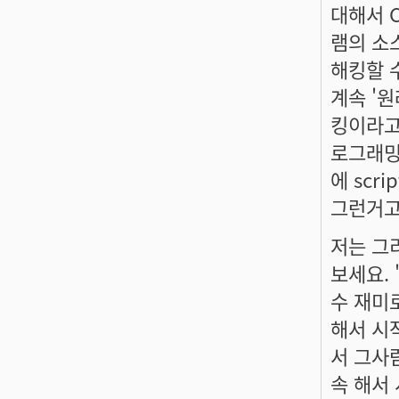
대해서 C
램의 소
해킹할 
계속 '
킹이라고
로그래밍
에 scri
그런거고
저는 그
보세요.
수 재미
해서 시
서 그사
속 해서