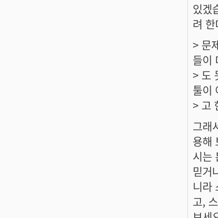
있겠습
려 한
> 문
들이 
> 도
툴이 
> 고
그래서
용해 
시는 
믿거나
니라 
고, 
보세요