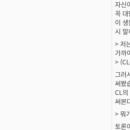
자신이
꼭 대
이 생
시 말
> 저
가까이
> (
그러시
써봤습
CL의
써본다
> 뭐
토론이