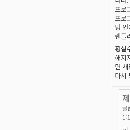
프로그
프로그
밍 언
렌들리
횡설수
해지지
면 새
다시 
제
글
1:
제