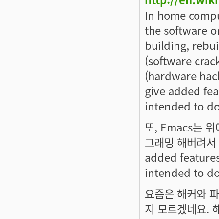
In home comput
the software o
building, rebu
(software crac
(hardware hack
give added fea
intended to do
또, Emacs는 
그래밍 해버려서 개개인
added features
intended t
요즘은 해커와 파
지 모르겠네요. 