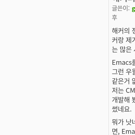
글쓴이:
후
해커의 
커랑 제
는 많은
Emac
그런 우
같은거 
저는 CM
개발해 봤
썼네요.
뭐가 낫
면, Em