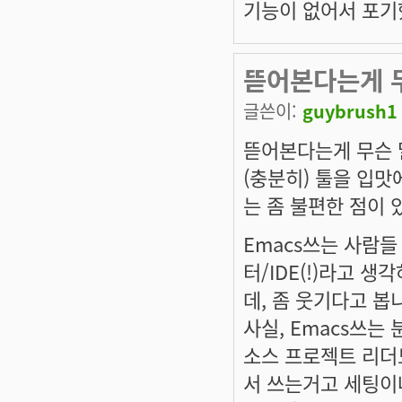
기능이 없어서 포기
뜯어본다는게 
글쓴이:
guybrush1
뜯어본다는게 무슨 말
(충분히) 툴을 입맛
는 좀 불편한 점이
Emacs쓰는 사람들
터/IDE(!)라고 
데, 좀 웃기다고 봅
사실, Emacs쓰는
소스 프로젝트 리더
서 쓰는거고 세팅이