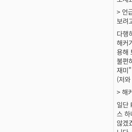
> 언
보려고
다행히
해커가
용해 
불편하
재미"
(저와
> 해
일단 
스 하
않겠죠
니다.