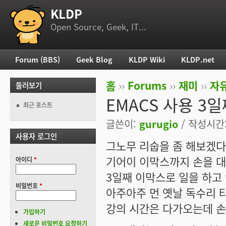
KLDP
부 메뉴
Open Source, Geek, IT...
Forum (BBS)
Geek Blog
KLDP Wiki
KLDP.net
주 메뉴
홈
››
Forums
››
재미
››
자
둘러보기
현재 위치
EMACS 사용 3
최근 포스트
글쓴이:
gurugio
/ 작성시간: 
사용자 로그인
그노무 리숩을 좀 해보겠
기어이 이막스까지 손을 대
아이디
*
3일째 이막스로 일을 하고
비밀번호
*
아주아주 먼 옛날 독수리 
강의 시간은 다가오는데 손
가입하기
새로운 비밀번호 요청하기