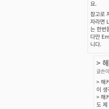
요.
참고로 저
자라면 Lis
는 한번
다만 Em
니다.
> 
글쓴이
> 해
이 생
> 해
도 제