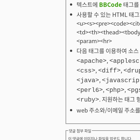
텍스트에
BBCode
태그를 
사용할 수 있는 HTML 태그: <
<u><s><pre><code><cit
<td><th><thead><tbod
<param><hr>
다음 태그를 이용하여 소스 
,
<apache>
<applesc
,
,
<css>
<diff>
<dru
,
<java>
<javascrip
,
,
<perl6>
<php>
<pg
. 지원하는 태그 
<ruby>
web 주소와/이메일 주소를
댓글 첨부 파일
이 댓글에 이미지나 파일을 업로드 합니다.