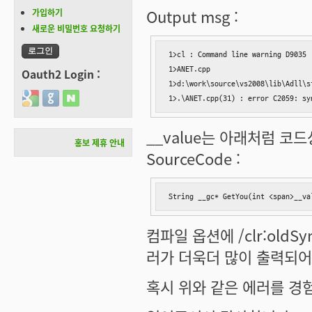
Output msg :
가입하기
새로운 비밀번호 요청하기
1>cl : Command line warning D9035 
1>ANET.cpp

Oauth2 Login :
1>d:\work\source\vs2008\lib\Adll\s
Login with Google
Login with GitHub
Login with Naver
1>.\ANET.cpp(31) : error C2059: sy
__value는 아래처럼 코
홍보 제휴 안내
SourceCode :
String __gc* GetYou(int <span>_
컴파일 옵션에
/clr:oldSy
러가 더욱더 많이 출력되어 
혹시 위와 같은 에러를 경험