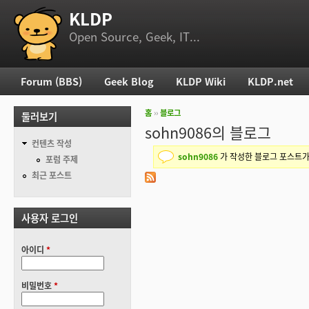
KLDP
부 메뉴
Open Source, Geek, IT...
Forum (BBS)
Geek Blog
KLDP Wiki
KLDP.net
주 메뉴
홈
››
블로그
둘러보기
현재 위치
sohn9086의 블로그
컨텐츠 작성
sohn9086
가 작성한 블로그 포스트가
포럼 주제
상태 메시지
최근 포스트
사용자 로그인
아이디
*
비밀번호
*