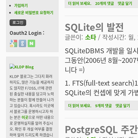
원더걸스 일정표 & 짤방 갤러리에 대해서
더 읽어 보세요.
20개의 댓글
댓글 달기
가입하기
새로운 비밀번호 요청하기
SQLite의 발전
Oauth2 Login :
글쓴이:
소타
/ 작성시간: 월, 2
Login with Google
Login with GitHub
Login with Naver
SQLiteDBMS 개발을 일
그동안(2006년 8월~200
니다 =)
KLDP 블로그는 그다지 화려
1. FTS(full-text search
하지도, 많은 기능을 제공하지
도 않지만 F/OSS, IT에 관련
SQLite의 컨셉에 맞게 
된 충실한 내용을 담고자 노력
하는 분들이 함께 만들어 나가
고 있습니다. 혹시라도 이곳에
SQLite의 발전에 대해서
더 읽어 보세요.
9개의 댓글
댓글 달기
서 블로그를 운영하시고자 하
는 분은
이곳
으로 어떤 내용으
로 운영하실지를 알려 주십시
PostgreSQL 주
오. 확인 후 개설 여부를 결정
하여 알려 드리도록 하겠습니