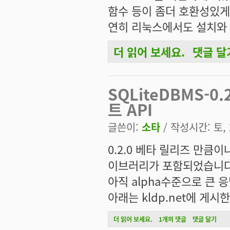
함수 등이 좀더 호환성있게 
연히 리눅스에서도 설치와 
더 읽어 보세요.
댓글 달
SQLiteDBMS 0.3.1 릴리즈, 향후 계획에 대
SQLiteDBMS-0.
트 API
글쓴이:
소타
/ 작성시간: 토, 2
0.2.0 베타 릴리즈 만큼이나
이브러리가 포함되었습니다
아직 alpha수준으로 큰 응
아래는 kldp.net에 게시
SQLiteDBMS-0.2.4 릴리즈, libsqlite
더 읽어 보세요.
1개의 댓글
댓글 달기