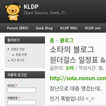
KLDP
부 메뉴
Open Source, Geek, IT...
Forum (BBS)
Geek Blog
KLDP Wiki
KLDP.net
주 메뉴
홈
››
블로그
둘러보기
현재 위치
소타의 블로그
컨텐츠 작성
포럼 주제
원더걸스 일정표 &
최근 포스트
글쓴이:
소타
/ 작성시간: 월, 2
사용자 로그인
http://sota.nonun.co
아이디
*
장난으로 대충 맹겄는데..
인기 폭발입니다 =_=
비밀번호
*