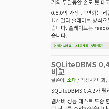
거의 두달동안 손도 못 대고
0.5.0의 가장 큰 변화는
1:n 멀티 슬레이브 방식
습니다. 슬레이브는 read
습니다.
SQLiteDBMS 0.5.0 릴리즈에 대해서
더 읽어 보세요.
2개의 댓글
댓글 달기
SQLiteDBMS 0
비교
글쓴이:
소타
/ 작성시간: 화, 2
SQLiteDBMS 0.4.2가
웹서버 성능 테스트 도중 
던 버그를 수정하였습니다.