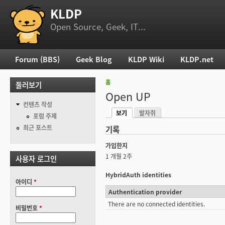
KLDP
부 메뉴
Open Source, Geek, IT...
Forum (BBS)
Geek Blog
KLDP Wiki
KLDP.net
주 메뉴
홈
둘러보기
현재 위치
Open UP
컨텐츠 작성
보기
발자취
기본탭
포럼 주제
(활성탭)
최근 포스트
기록
가입한지
1 개월 2주
사용자 로그인
HybridAuth identities
아이디
*
Authentication provider
There are no connected identities.
비밀번호
*