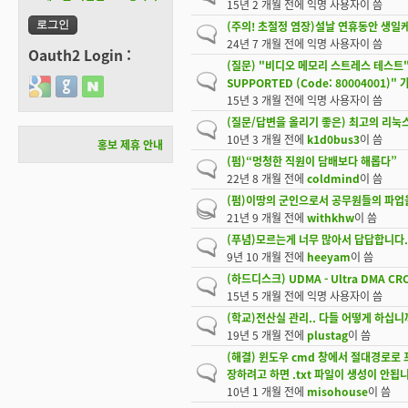
15년 2 개월 전에
익명 사용자
이 씀
(주의! 초절정 염장)설날 연휴동안 생일
일반 토픽
24년 7 개월 전에
익명 사용자
이 씀
Oauth2 Login :
(질문) "비디오 메모리 스트레스 테스트" 에
일반 토픽
SUPPORTED (Code: 80004001
Login with Google
Login with GitHub
Login with Naver
15년 3 개월 전에
익명 사용자
이 씀
(질문/답변을 올리기 좋은) 최고의 리눅
일반 토픽
10년 3 개월 전에
k1d0bus3
이 씀
홍보 제휴 안내
(펌)“멍청한 직원이 담배보다 해롭다”
일반 토픽
22년 8 개월 전에
coldmind
이 씀
(펌)이땅의 군인으로서 공무원들의 파업을
인기 토픽
21년 9 개월 전에
withkhw
이 씀
(푸념)모르는게 너무 많아서 답답합니다.
일반 토픽
9년 10 개월 전에
heeyam
이 씀
(하드디스크) UDMA - Ultra DMA CRC 
일반 토픽
15년 5 개월 전에
익명 사용자
이 씀
(학교)전산실 관리.. 다들 어떻게 하십니
일반 토픽
19년 5 개월 전에
plustag
이 씀
(해결) 윈도우 cmd 창에서 절대경로로 
일반 토픽
장하려고 하면 .txt 파일이 생성이 안됩
10년 1 개월 전에
misohouse
이 씀